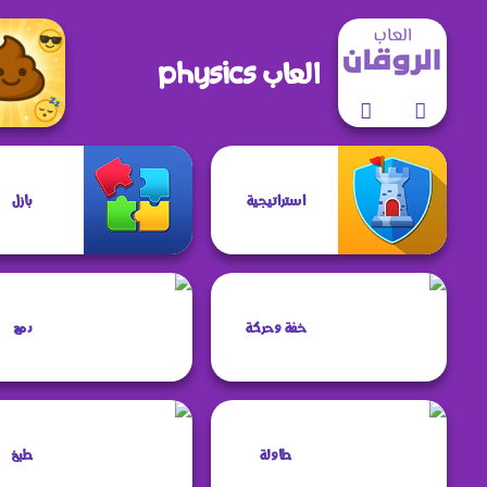
العاب physics
ji Drop
استراتيجية
بازل
hemes
خفة وحركة
دمج
طاولة
طبخ