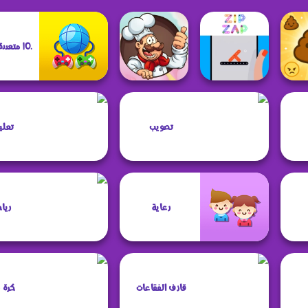
.IO متعددة اللاعبين
Mahjong
Connect
Emo
تصويب
تعلي
Cookware
Zip Zap
T
رعاية
ريا
قاذف الفقاعات
كرة 