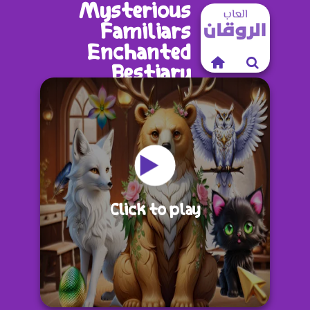
Mysterious
Familiars
Enchanted
Bestiary
Click to play