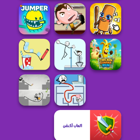
Italian Brainrot
JUMPER
My Dear Boss
Baby Clicker
Chicken Banana
Path ice
Mr Long Hand
Run
Draw Bridge
العاب أكشن
Puzzle
Maze Craze