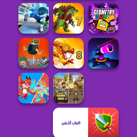
Bullet Heroes
Dynamons 7
Geometry Stars
Brainrot Boing
Boing Merge
Dynamons 8
Neon Blast
العاب أكشن
صب واي سيرفرس
Brawl Stars