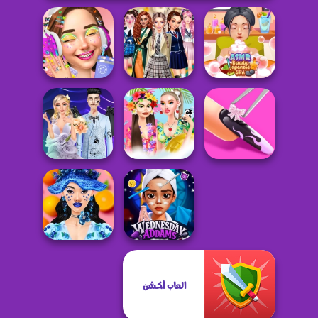
Back To School:
Cool Girl
Uniforms
ASMR Beauty
Aesthetics
Edition
Japanese Spa
Dark Academia
3D Acrylic Nail:
Wedding
Ibiza Foam Party
Nail Art Game
Wednesday
Sweet And
Addams Beauty
العاب أكشن
Fruity Makeup
Salon