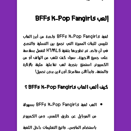
إلعب BFFs K-Pop Fangirls
لعبة BFFs K-Pop Fangirls واحدة من أبرز العاب
تلبيس للبنات المميزة التي تجمع بين التسلية والتحدي
في آنٍ واحد. تم تطويرها بتقنية HTML5 لتعمل بسلاسة
على جميع الأجهزة، سواء كنت تلعب من الهاتف أو من
الكمبيوتر. استمتع بتجربة لعب تفاعلية مليئة بالإثارة
والمتعة، وابدأ الآن مغامرتك أون لاين بدون تحميل!
كيف ألعب العاب BFFs K-Pop Fangirls ؟
العب لعبة BFFs K-Pop Fangirls بسهولة
من الموبايل عن طريق اللمس، ومن الكمبيوتر
باستخدام الماوس، واتبع التعليمات داخل اللعبة