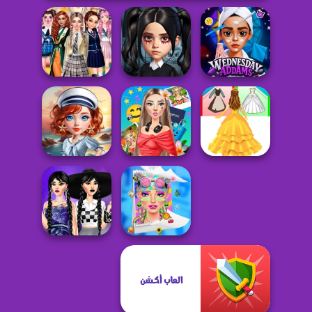
Back To School:
Wednesday
Uniforms
Gloomy Princess
Addams Beauty
Edition
Favorite Toy
Salon
Sailor Chic vs
Travel With Me:
Princess Dress Up
Pirate Charm
ASMR Edition
Run
Wednesday Dark
Style Icons: 2024
العاب أكشن
Academia
Rewind Edition