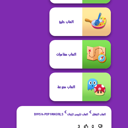
العاب طبخ
العاب مغامرات
العاب منوعة
العاب الروقان
العاب تلبيس للبنات
BFFS K-POP FANGIRLS
3
0