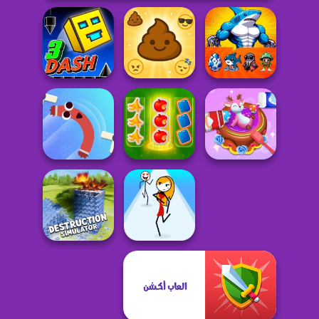
Emoji Drop
Brainrot Click to
3Dash
Themes
Hatch
Perfect Cake
Sausage Flip Free
Foxy Eco Sort
Maker
Destruction
العاب أكشن
Simulator
Run Now