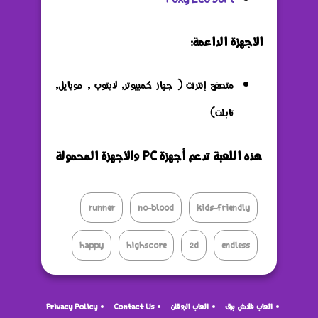
الأجهزة الداعمة:
متصفح إنترنت ( جهاز كمبيوتر, لابتوب , موبايل,
تابلت)
هذه اللعبة تدعم أجهزة PC والأجهزة المحمولة
runner
no-blood
kids-friendly
happy
highscore
2d
endless
العاب فلاش برق
العاب الروقان
Contact Us
Privacy Policy